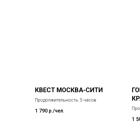
КВЕСТ МОСКВА-СИТИ
ГО
К
Продолжительность: 5 часов
А
Про
1 790
р./чел.
С
1 5