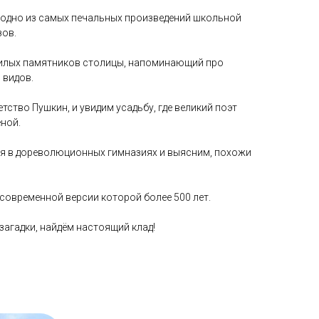
 одно из самых печальных произведений школьной
зов.
милых памятников столицы, напоминающий про
 видов.
етство Пушкин, и увидим усадьбу, где великий поэт
ной.
я в дореволюционных гимназиях и выясним, похожи
 современной версии которой более 500 лет.
 загадки, найдём настоящий клад!