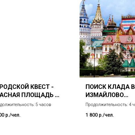
РОДСКОЙ КВЕСТ -
ПОИСК КЛАДА В
РАСНАЯ ПЛОЩАДЬ И
ИЗМАЙЛОВО
ЛЕКСАНДРОВСКИЙ
(ИНТЕРАКТИВН
должительность: 5 часов
Продолжительность: 4 
АД
ПРОГРАММА)
00
р./чел.
1 800
р./чел.