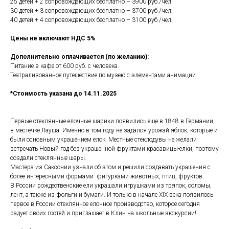
25 детей + 2 сопровождающих бесплатно – 3900 руб./чел.
30 детей + 3 сопровождающих бесплатно – 3700 руб./чел.
40 детей + 4 сопровождающих бесплатно – 3100 руб./чел.
Цены не включают НДС 5%
Дополнительно оплачивается (по желанию):
Питание в кафе от 600 руб. с человека.
Театрализованное путешествие по музею с элементами анимации
*Стоимость указана до 14.11.2025
Первые стеклянные елочные шарики появились еще в 1848 в Германии,
в местечке Лауша. Именно в том году не задался урожай яблок, которые и
были основным украшением елок. Местные стеклодувы не желали
встречать Новый год без украшенной фруктами красавицы-елки, поэтому
создали стеклянные шары.
Мастера из Саксонии узнали об этом и решили создавать украшения с
более интересными формами: фигурками животных, птиц, фруктов.
В России рождественские ели украшали игрушками из тряпок, соломы,
лент, а также из фольги и бумаги. И только в начале XIX века появилось
первое в России стеклянное елочное производство, которое сегодня
радует своих гостей и приглашает в Клин на школьные экскурсии!